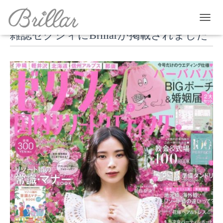
T
雑誌ゼクシィにBrillarが掲載されました
O
G
G
L
E
N
A
V
I
G
A
T
I
O
N