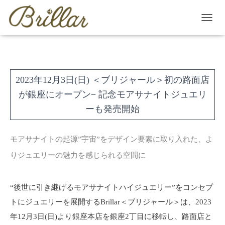
T
O
G
G
L
E
2023年12月3日(日) ＜ブリジャール＞初の路面店
N
A
が銀座にオープン− 記念モアサナイトジュエリ
V
ーも発売開始
I
G
A
モアサナイトの起源”宇宙”をデザイン要素に取り入れた、よ
T
I
りジュエリーの魅力を感じられる空間に
O
N
“後世に引き継げるモアサナイトハイジュエリー”をコンセプ
トにジュエリーを展開するBrillar＜ブリジャール＞は、2023
年12月3日(日)より銀座本店を銀座2丁目に移転し、路面店と