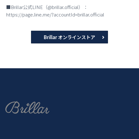
■Brillar公式LINE（@brillar.official）：
https://page.line.me/?accountId=brillar.official
Brillar オンラインストア