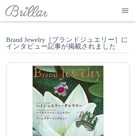
T
O
G
G
Brand Jewelry［ブランドジュエリー］に
L
E
インタビュー記事が掲載されました
N
A
V
I
G
A
T
I
O
N