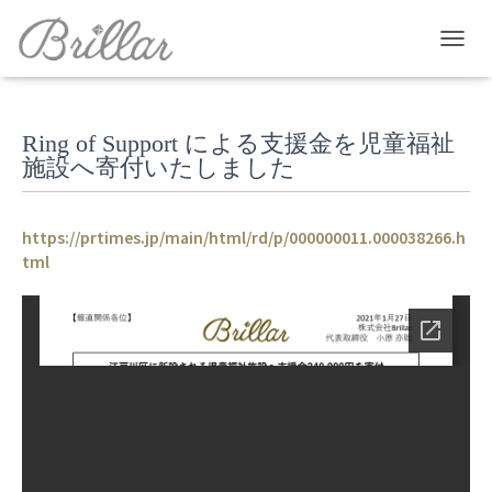
T
O
G
G
Ring of Support による支援金を児童福祉
L
E
施設へ寄付いたしました
N
A
V
https://prtimes.jp/main/html/rd/p/000000011.000038266.h
I
tml
G
A
T
I
O
N