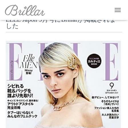
T
ELLE Japon 9月号にBrillarが掲載されま
O
した
G
G
L
E
N
A
V
I
G
A
T
I
O
N