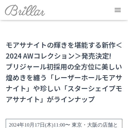
T
O
G
G
L
E
モアサナイトの輝きを堪能する新作＜
N
A
2024 AWコレクション＞発売決定!
V
I
ブリジャール初採用の全方位に美しい
G
A
煌めきを纏う「レーザーホールモアサ
T
I
ナイト」や珍しい「スターシェイプモ
O
N
アサナイト」がラインナップ
2024年10月17日(木)11:00〜 東京・大阪の店舗と